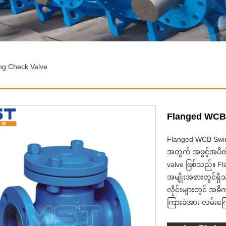
g Check Valve
Flanged WCB 
Flanged WCB Swin
အတွက် အဖွင့်အပိတ်
valve ဖြစ်သည်။ F
အမျိုးအစားတွင်ရှိ
လိုင်းများတွင် အဓ
ကြားခံအား လမ်းကြေ