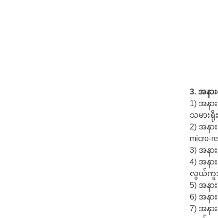
3. အနား
1) အနား
သမားရို
2) အနား
micro-r
3) အနား
4) အနား
လွယ်က
5) အနား
6) အနား
7) အနား