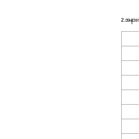
2.
အနားက