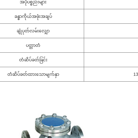
အပိုပစ္စည်းများ
ခန္ဓာကိုယ်အဖုံးအချပ်
ချုံပုတ်လမ်းလျှော
ပတ္တာတံ
တံဆိပ်ခတ်ခြင်း
တံဆိပ်ခတ်ထားသောမျက်နှာ
13