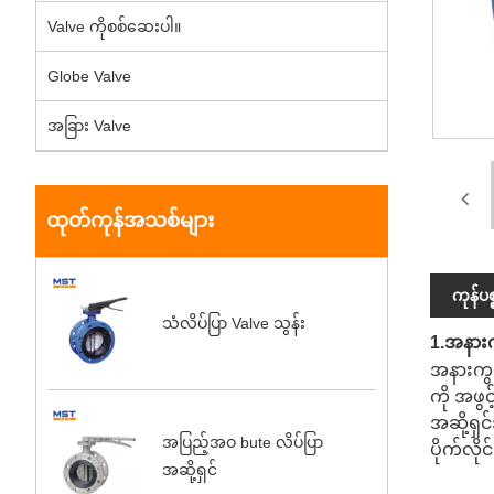
Valve ကိုစစ်ဆေးပါ။
Globe Valve
အခြား Valve
ထုတ်ကုန်အသစ်များ
ကုန်ပ
သံလိပ်ပြာ Valve သွန်း
1.အနား
အနားကွပ
ကို အဖွ
အဆို့ရှ
အပြည့်အဝ bute လိပ်ပြာ
ပိုက်လိ
အဆို့ရှင်