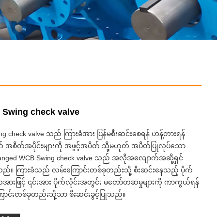
Swing check valve
g check valve သည် ကြားခံအား ပြန်မစီးဆင်းစေရန် ဟန့်တားရန်
 အစိတ်အပိုင်းများကို အဖွင့်အပိတ် သို့မဟုတ် အပိတ်ပြုလုပ်သော
langed WCB Swing check valve သည် အလိုအလျောက်အဆို့ရှင်
သည်။ ကြားခံသည် လမ်းကြောင်းတစ်ခုတည်းသို့ စီးဆင်းနေသည့် ပိုက်
ိကအားဖြင့် ၎င်းအား ပိုက်လိုင်းအတွင်း မတော်တဆမှုများကို ကာကွယ်ရန်
ာင်းတစ်ခုတည်းသို့သာ စီးဆင်းခွင့်ပြုသည်။