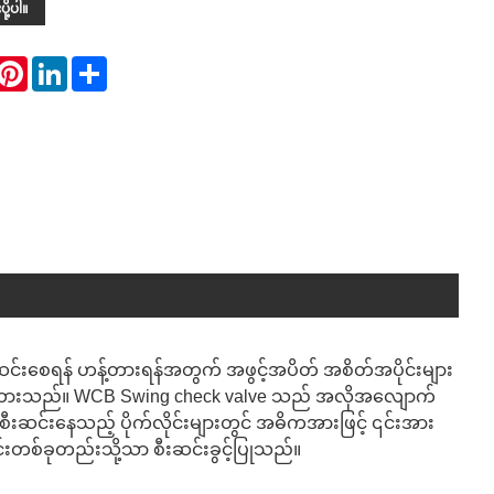
ို့ပါ။
hatsApp
Pinterest
LinkedIn
Share
်းစေရန် ဟန့်တားရန်အတွက် အဖွင့်အပိတ် အစိတ်အပိုင်းများ
ကွပ်ထားသည်။ WCB Swing check valve သည် အလိုအလျောက်
ီးဆင်းနေသည့် ပိုက်လိုင်းများတွင် အဓိကအားဖြင့် ၎င်းအား
းတစ်ခုတည်းသို့သာ စီးဆင်းခွင့်ပြုသည်။