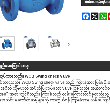
စုံစမ်းမေးမြန်းရန်ပေးပ
Facebook
X
W
စ္စည်းအကြောင်းအရာ
ကွပ်ထားသည်။ WCB Swing check valve
်ထားသည်။ WCB Swing check valve သည် ကြားခံအား ပြန်မစီးဆင
င့်အပိတ် သို့မဟုတ် အပိတ်ပြုလုပ်သော valve ဖြစ်သည်။ အနား
င်အမျိုးအစားတွင်ရှိသည်။ ကြားခံသည် လမ်းကြောင်းတစ်ခုတည်းသို့ စ
ုင်းအတွင်း မတော်တဆမှုများကို ကာကွယ်ရန် ကြားခံအား လမ်းကြောင်