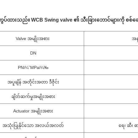
ွပ်ထားသည်။ WCB Swing valve ၏ သီးခြားဘောင်များကို စစ်ဆ
Valve အမျိုးအစား
အန
DN
PNï¼ˆMPaï¼‰
အပူချိန် အတိုင်းအတာ ဒီဇိုင်း
ချိတ်ဆက်မှုအမျိုးအစား
Actuator အမျိုးအစား
အသုံးပြုနိုင်သော အလယ်အလတ်
ရေ၊ ဆီ၊ ဓ