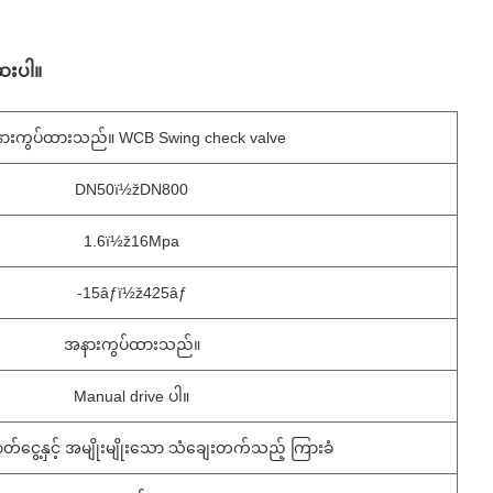
ေးပါ။
ားကွပ်ထားသည်။ WCB Swing check valve
DN50ï½žDN800
1.6ï½ž16Mpa
-15âƒï½ž425âƒ
အနားကွပ်ထားသည်။
Manual drive ပါ။
ာတ်ငွေ့နှင့် အမျိုးမျိုးသော သံချေးတက်သည့် ကြားခံ