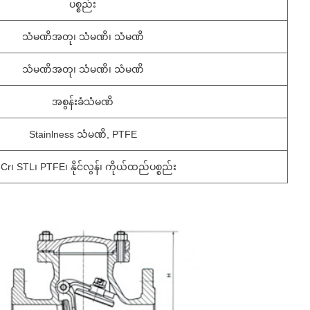
ပစ္စည်း
သံမဏိအတု၊ သံမဏိ၊ သံမဏိ
သံမဏိအတု၊ သံမဏိ၊ သံမဏိ
အစွန်းခံသံမဏိ
Stainlness သံမဏိ, PTFE
Cr၊ STL၊ PTFE၊ နိုင်လွန်၊ ကိုယ်ထည်ပစ္စည်း