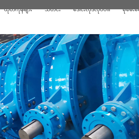
ထုတ်ကုန်များ
သတင်း
ဒေါင်းလုဒ်လုပ်ပါ။
စုံစမ်းမ