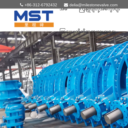
+86-312-6792432
delia@milestonevalve.com
အိမ်
ကြှနျုပျတို့အကွောငျး
ကြှနျုပျတို့ကိုဆကျသှယျရနျ