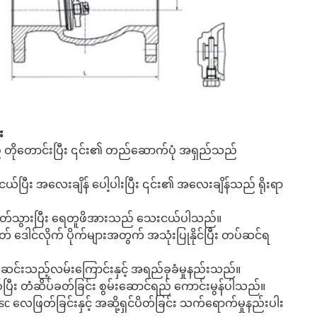
း
် တိုတောင်းပြီး ၎င်း၏ တည်ဆောက်ပုံ အရှည်သည်
ီး အလေးချိန် ပေါ့ပါးပြီး ၎င်း၏ အလေးချိန်သည် ရိုးရာ
 ပိတ်သွားပြီး ရေတူဖိအားသည် သေးငယ်ပါသည်။
ဒေါင်လိုက် ပိုက်များအတွက် အသုံးပြုနိုင်ပြီး တပ်ဆင်ရ
င်းသည့်လမ်းကြောင်းနှင့် အရည်ခုခံမှုနည်းသည်။
ီး တံဆိပ်ခတ်ခြင်း စွမ်းဆောင်ရည် ကောင်းမွန်ပါသည်။
ဖြတ်ခြင်းနှင့် အဆို့ရှင်ပိတ်ခြင်း သက်ရောက်မှုနည်းပါး